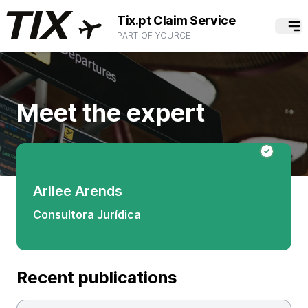
Tix.pt Claim Service
PART OF YOURCE
Meet the expert
Arilee Arends
Consultora Jurídica
Recent publications