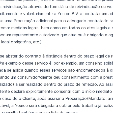
 reivindicação através do formulário de reivindicação ou w
plicitamente e voluntariamente a Yource B.V. a contratar u
ue uma Procuração adicional para o advogado contratado sej
tomar medidas legais, bem como em todos os atos legais e
a por um representante autorizado que atua ou é obrigado a a
egal obrigatória, etc.).
 se abster do contrato à distância dentro do prazo legal de r
Um exemplo desse serviço é, por exemplo, um conselho solitá
tirada se aplica quando esses serviços são encomendados à di
uando um consumidor/cliente deu consentimento com a prest
alizado) a ser realizado dentro do prazo de reflexão. Ao assi
ente declara explicitamente consentir com o início imediato
o caso de o Cliente, após assinar a Procuração/Mandato, ainda
cável, a Yource será obrigada a cobrar pelo trabalho já real
, consulte também a nossa lista de preços.