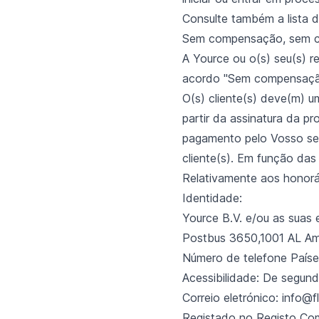
Consulte também a lista d
Sem compensação, sem c
A Yource ou o(s) seu(s) r
acordo "Sem compensaçã
O(s) cliente(s) deve(m) 
partir da assinatura da p
pagamento pelo Vosso ser
cliente(s). Em função das
Relativamente aos honorár
Identidade:
Yource B.V. e/ou as suas 
Postbus 3650,1001 AL A
Número de telefone Paíse
Acessibilidade: De segund
Correio eletrónico: info@f
Registado no Registo Co