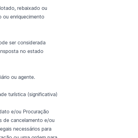
lotado, rebaixado ou
o ou enriquecimento
ode ser considerada
ransposta no estado
ário ou agente.
 turística (significativa)
ndato e/ou Procuração
os de cancelamento e/ou
legais necessários para
curação ou uma ordem para