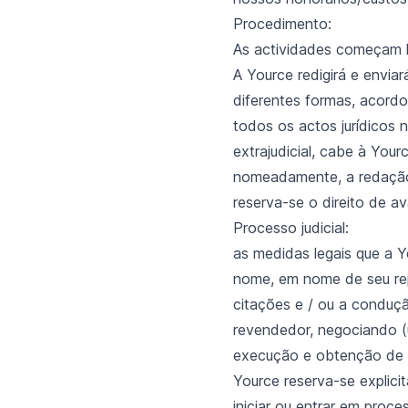
Procedimento:
As actividades começam l
A Yource redigirá e envia
diferentes formas, acord
todos os actos jurídicos
extrajudicial, cabe à Your
nomeadamente, a redação 
reserva-se o direito de av
Processo judicial:
as medidas legais que a 
nome, em nome de seu repr
citações e / ou a conduçã
revendedor, negociando (
execução e obtenção de u
Yource reserva-se explici
iniciar ou entrar em proce