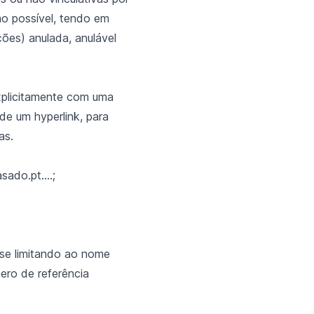
imo possível, tendo em
ções) anulada, anulável
xplicitamente com uma
de um hyperlink, para
as.
ado.pt....
;
 se limitando ao nome
ero de referência