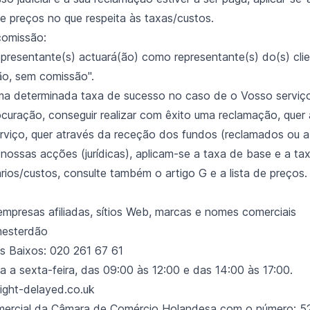
e preços no que respeita às taxas/custos.
omissão:
epresentante(s) actuará(ão) como representante(s) do(s) cl
o, sem comissão".
uma determinada taxa de sucesso no caso de o Vosso serviç
rocuração, conseguir realizar com êxito uma reclamação, que
viço, quer através da receção dos fundos (reclamados ou a 
 nossas acções (jurídicas), aplicam-se a taxa de base e a ta
ios/custos, consulte também o artigo G e a lista de preços.
empresas afiliadas, sítios Web, marcas e nomes comerciais
mesterdão
s Baixos: 020 261 67 61
a a sexta-feira, das 09:00 às 12:00 e das 14:00 às 17:00.
light-delayed.co.uk
mercial da Câmara de Comércio Holandesa com o número: 