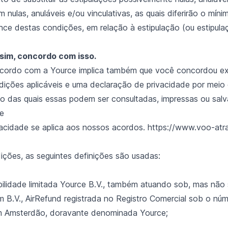
 nulas, anuláveis e/ou vinculativas, as quais diferirão o mín
ance destas condições, em relação à estipulação (ou estipula
 sim, concordo com isso.
 acordo com a Yource implica também que você concordou e
dições aplicáveis e uma declaração de privacidade por meio 
o das quais essas podem ser consultadas, impressas ou salv
e
acidade se aplica aos nossos acordos.
https://www.voo-atras
ções, as seguintes definições são usadas:
ilidade limitada Yource B.V., também atuando sob, mas não
 B.V., AirRefund registrada no Registro Comercial sob o núm
 Amsterdão, doravante denominada Yource;