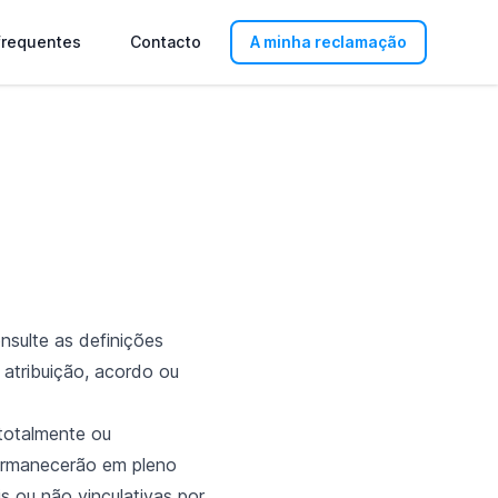
frequentes
Contacto
A minha reclamação
nsulte as definições
 atribuição, acordo ou
totalmente ou
permanecerão em pleno
is ou não vinculativas por