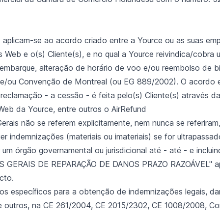
 aplicam-se ao acordo criado entre a Yource ou as suas emp
os Web e o(s) Cliente(s), e no qual a Yource reivindica/cobr
 embarque, alteração de horário de voo e/ou reembolso de b
e/ou Convenção de Montreal (ou EG 889/2002). O acordo en
reclamação - a cessão - é feita pelo(s) Cliente(s) através d
 Web da Yource, entre outros o AirRefund
erais não se referem explicitamente, nem nunca se referira
r indemnizações (materiais ou imateriais) se for ultrapass
 um órgão governamental ou jurisdicional até - até - e inclu
ES GERAIS DE REPARAÇÃO DE DANOS PRAZO RAZOÁVEL" ap
cto.
iços específicos para a obtenção de indemnizações legais, 
re outros, na CE 261/2004, CE 2015/2302, CE 1008/2008, C