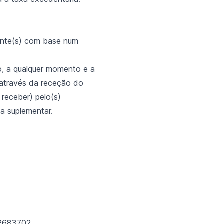
iente(s) com base num
o, a qualquer momento e a
r através da receção do
receber) pelo(s)
xa suplementar.
52683702