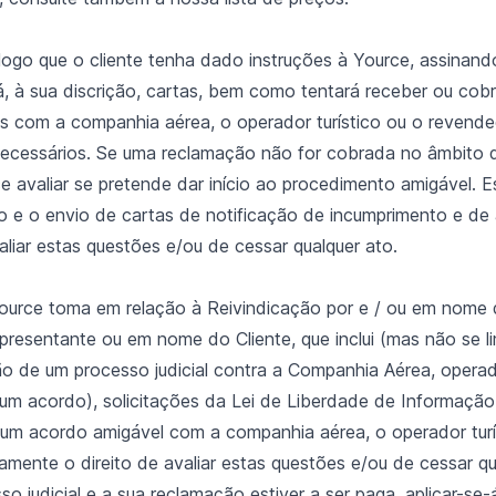
ogo que o cliente tenha dado instruções à Yource, assinan
rá, à sua discrição, cartas, bem como tentará receber ou cob
os com a companhia aérea, o operador turístico ou o revend
 necessários. Se uma reclamação não for cobrada no âmbito
ce avaliar se pretende dar início ao procedimento amigável. E
e o envio de cartas de notificação de incumprimento e de 
aliar estas questões e/ou de cessar qualquer ato.
Yource toma em relação à Reivindicação por e / ou em nome 
esentante ou em nome do Cliente, que inclui (mas não se li
o de um processo judicial contra a Companhia Aérea, operado
um acordo), solicitações da Lei de Liberdade de Informação
m acordo amigável com a companhia aérea, o operador turí
tamente o direito de avaliar estas questões e/ou de cessar q
sso judicial e a sua reclamação estiver a ser paga, aplicar-se