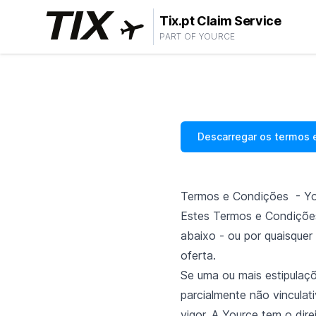
Tix.pt Claim Service
PART OF YOURCE
Descarregar os termos 
Termos e Condições - Yo
Estes Termos e Condições
abaixo - ou por quaisquer 
oferta.
Se uma ou mais estipulaç
parcialmente não vincula
vigor. A Yource tem o dire