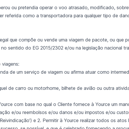
erou ou pretendia operar o voo atrasado, modificado, sobre
er referida como a transportadora para qualquer tipo de dan
legal que compõe ou vende uma viagem de pacote, ou que p
 no sentido do EG 2015/2302 e/ou na legislação nacional t
 viagens:
nda de um serviço de viagem ou afirma atuar como intermedi
uel de carro ou motorhome, bilhete de avião ou outra atividade
 Yource com base no qual o Cliente fornece à Yource um ma
sação e/ou reembolsos e/ou danos e/ou impostos e/ou cust
Reivindicação') e 2. Permitir à Yource realizar todos os atos 
a sucesso, se possível, e que é celebrado fornecendo a pro