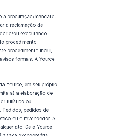
do a procuração/mandato.
rar a reclamação de
edor e/ou executando
 do procedimento
ste procedimento inclui,
avisos formais. A Yource
da Yource, em seu próprio
mita a) a elaboração de
r turístico ou
. Pedidos, pedidos de
stico ou o revendedor. A
ualquer ato. Se a Yource
-á a taxa excedentária.