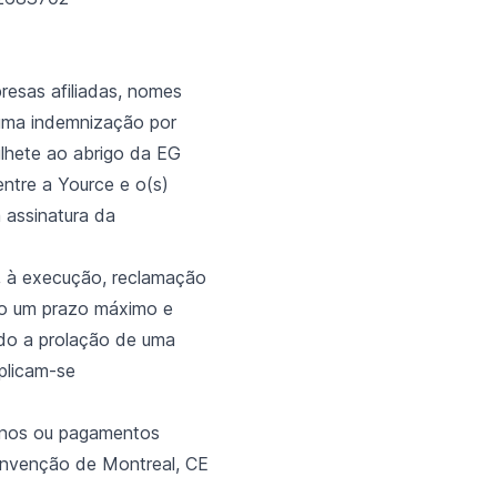
resas afiliadas, nomes
a uma indemnização por
ilhete ao abrigo da EG
tre a Yource e o(s)
a assinatura da
m, à execução, reclamação
ado um prazo máximo e
indo a prolação de uma
licam-se
danos ou pagamentos
onvenção de Montreal, CE