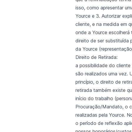
isso, como apresentar uma
Yource e 3. Autorizar ex
cliente, e na medida em q
onde a Yource escolherá 
direito de ser substituíd
da Yource (representação l
Direito de Retirada:
a possibilidade do cliente
são realizados uma vez. 
princípio, o direito de re
retirada também existe q
início do trabalho (person
Procuração/Mandato, o cli
realizadas pela Yource. N
o período de reflexão apli
nossos honorários/custos